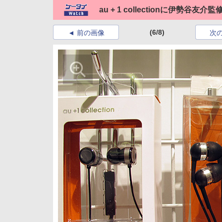
au + 1 collectionに伊勢
(6/8)
前の画像
次