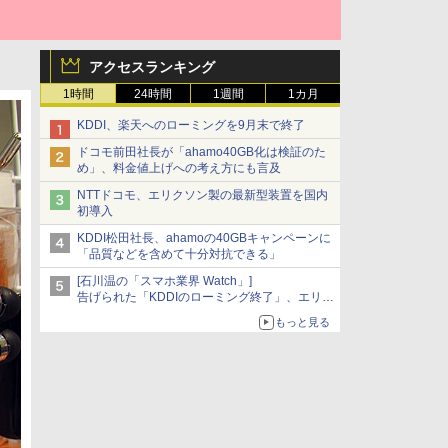
アクセスランキング
1時間
24時間
1週間
1カ月
KDDI、楽天へのローミングを9月末で終了
ドコモ前田社長が「ahamo40GB化は検証のた
め」、料金値上げへの考え方にも言及
NTTドコモ、エリクソン製の最新型装置を国内
初導入
KDDI松田社長、ahamoの40GBキャンペーンに
「品質などを含めて十分対抗できる」
[石川温の「スマホ業界 Watch」]
告げられた「KDDIのローミング終了」、エリア
マップの落とし穴と楽天モバイルの課題
もっと見る