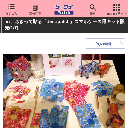
カテゴリ
過去記事
検索
Impressサイト
au、ちぎって貼る「decopatch」スマホケース用キット販
売
(1/7)
次の画像