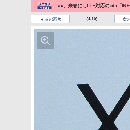
au、来春にもLTE対応のiida「IN
(4/10)
前の画像
次