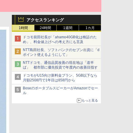
アクセスランキング
1時間
24時間
1週間
1カ月
ドコモ前田社長が「ahamo40GB化は検証のた
め」、料金値上げへの考え方にも言及
NTT島田社長、ソフトバンクのセブン出資に「d
ポイント使えるようにして」
NTTドコモ、通信品質改善の現在地は「道半
ば」 都市部に優先投資で年度内の改善目指す
ドコモがU15向け新料金プラン、5GB以下なら
月額2508円で1年目は858円から
BoseのポータブルスピーカーがAmazonでセー
ル
もっと見る