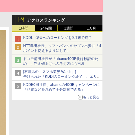
アクセスランキング
1時間
24時間
1週間
1カ月
KDDI、楽天へのローミングを9月末で終了
NTT島田社長、ソフトバンクのセブン出資に「d
ポイント使えるようにして」
ドコモ前田社長が「ahamo40GB化は検証のた
め」、料金値上げへの考え方にも言及
[石川温の「スマホ業界 Watch」]
告げられた「KDDIのローミング終了」、エリア
マップの落とし穴と楽天モバイルの課題
KDDI松田社長、ahamoの40GBキャンペーンに
「品質などを含めて十分対抗できる」
もっと見る