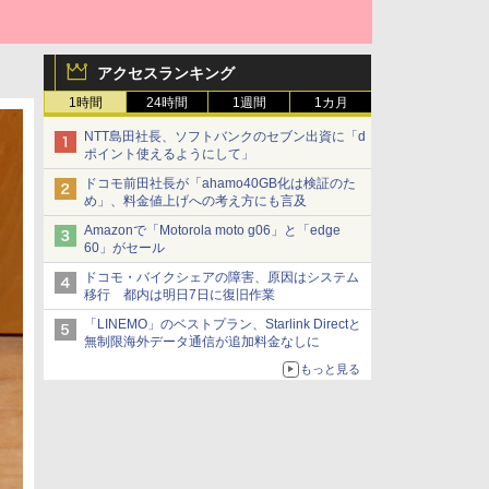
アクセスランキング
1時間
24時間
1週間
1カ月
NTT島田社長、ソフトバンクのセブン出資に「d
ポイント使えるようにして」
ドコモ前田社長が「ahamo40GB化は検証のた
め」、料金値上げへの考え方にも言及
Amazonで「Motorola moto g06」と「edge
60」がセール
ドコモ・バイクシェアの障害、原因はシステム
移行 都内は明日7日に復旧作業
「LINEMO」のベストプラン、Starlink Directと
無制限海外データ通信が追加料金なしに
もっと見る