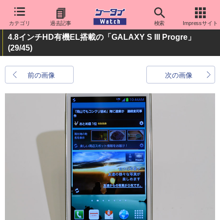
カテゴリ
過去記事
検索
Impressサイト
4.8インチHD有機EL搭載の「GALAXY S III Progre」
(29/45)
前の画像
次の画像