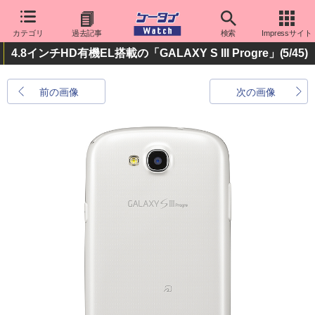
カテゴリ
過去記事
検索
Impressサイト
4.8インチHD有機EL搭載の「GALAXY S III Progre」
(5/45)
前の画像
次の画像