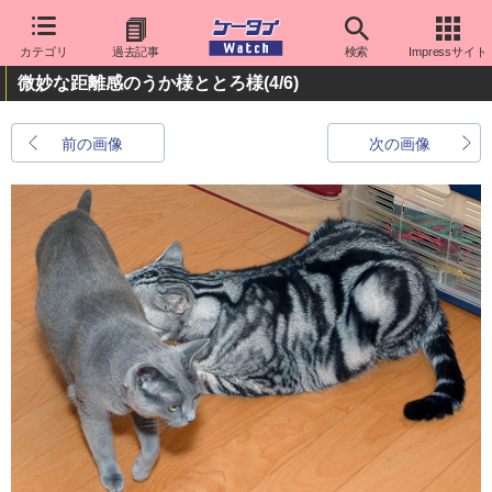
カテゴリ
過去記事
検索
Impressサイト
微妙な距離感のうか様ととろ様
(4/6)
前の画像
次の画像