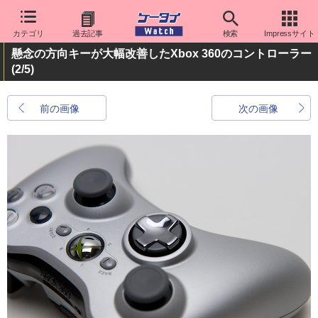
カテゴリ
過去記事
検索
Impressサイト
懸念の方向キーが大幅改善したXbox 360のコントローラー
(2/5)
前の画像
次の画像