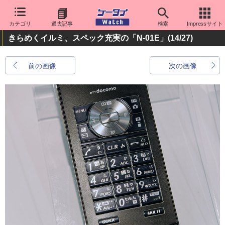
カテゴリ
過去記事
検索
Impressサイト
きらめくイルミ、スペック充実の「N-01E」
(14/27)
前の画像
次の画像