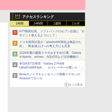
アクセスランキング
1時間
24時間
1週間
1カ月
NTT島田社長、ソフトバンクのセブン出資に「d
ポイント使えるようにして」
ドコモ前田社長が「ahamo40GB化は検証のた
め」、料金値上げへの考え方にも言及
2026年夏の最新スマホおすすめ11選 Galaxy
やXperia、arrows、AQUOSなど注目機種の特
徴は
本日8月7日発売「Galaxy Z Fold8
Ultra/Fold8/Flip8」、カズレーザーが驚いた「そ
ば屋のメニュー並みの薄さ」
Boseのノイズキャンセリング搭載イヤホンが
Amazonでセール
もっと見る