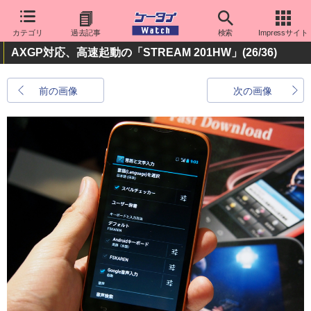
カテゴリ
過去記事
検索
Impressサイト
AXGP対応、高速起動の「STREAM 201HW」
(26/36)
前の画像
次の画像