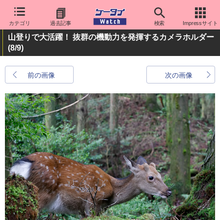
カテゴリ
過去記事
検索
Impressサイト
山登りで大活躍！ 抜群の機動力を発揮するカメラホルダー
(8/9)
前の画像
次の画像