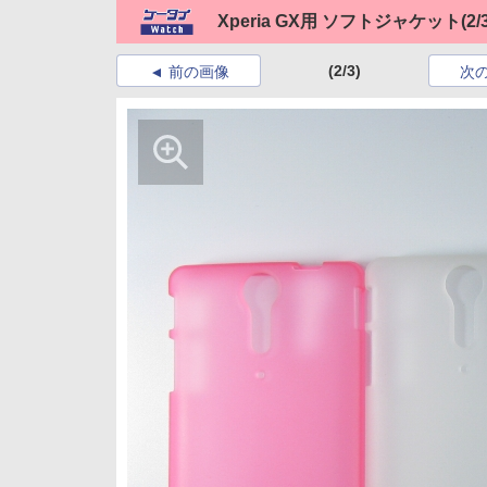
Xperia GX用 ソフトジャケット
(2/
(2/3)
前の画像
次