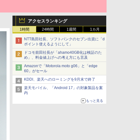
アクセスランキング
1時間
24時間
1週間
1カ月
NTT島田社長、ソフトバンクのセブン出資に「d
ポイント使えるようにして」
ドコモ前田社長が「ahamo40GB化は検証のた
め」、料金値上げへの考え方にも言及
Amazonで「Motorola moto g06」と「edge
60」がセール
KDDI、楽天へのローミングを9月末で終了
楽天モバイル、「Android 17」の対象製品を案
内
もっと見る