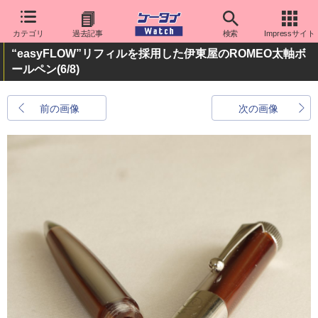
カテゴリ
過去記事
検索
Impressサイト
“easyFLOW”リフィルを採用した伊東屋のROMEO太軸ボ
ールペン
(6/8)
前の画像
次の画像