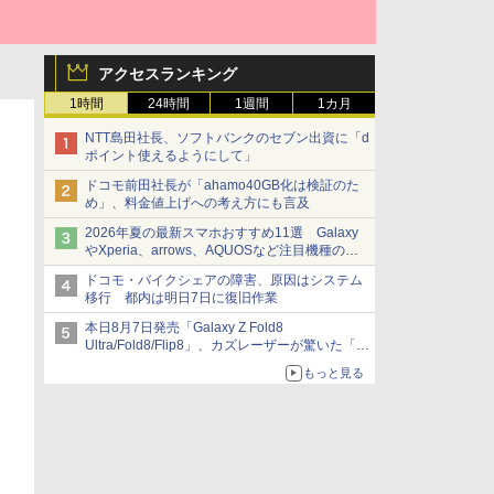
アクセスランキング
1時間
24時間
1週間
1カ月
NTT島田社長、ソフトバンクのセブン出資に「d
ポイント使えるようにして」
ドコモ前田社長が「ahamo40GB化は検証のた
め」、料金値上げへの考え方にも言及
2026年夏の最新スマホおすすめ11選 Galaxy
やXperia、arrows、AQUOSなど注目機種の特
徴は
ドコモ・バイクシェアの障害、原因はシステム
移行 都内は明日7日に復旧作業
本日8月7日発売「Galaxy Z Fold8
Ultra/Fold8/Flip8」、カズレーザーが驚いた「そ
ば屋のメニュー並みの薄さ」
もっと見る