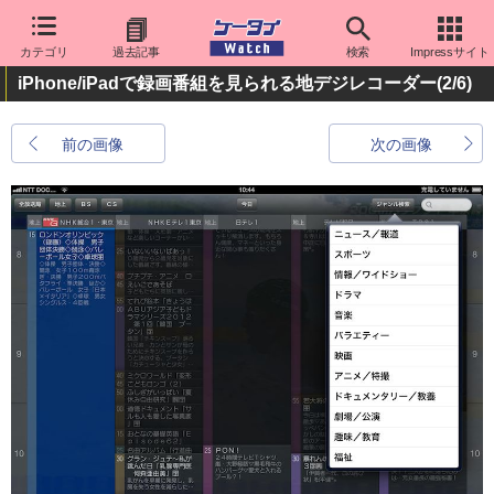
カテゴリ
過去記事
検索
Impressサイト
iPhone/iPadで録画番組を見られる地デジレコーダー
(2/6)
前の画像
次の画像