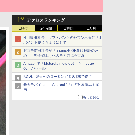
アクセスランキング
1時間
24時間
1週間
1カ月
NTT島田社長、ソフトバンクのセブン出資に「d
ポイント使えるようにして」
ドコモ前田社長が「ahamo40GB化は検証のた
め」、料金値上げへの考え方にも言及
Amazonで「Motorola moto g06」と「edge
60」がセール
KDDI、楽天へのローミングを9月末で終了
楽天モバイル、「Android 17」の対象製品を案
内
もっと見る