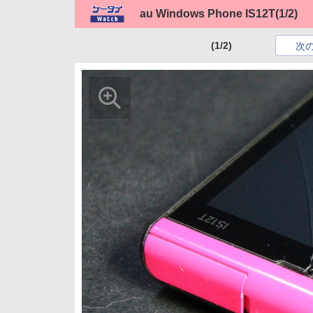
au Windows Phone IS12T
(1/2)
(1/2)
次