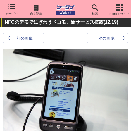
カテゴリ
過去記事
検索
Impressサイト
NFCのデモでにぎわうドコモ、新サービス披露
(12/19)
前の画像
次の画像