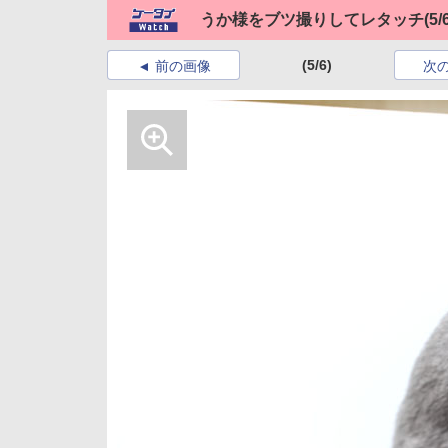
うか様をブツ撮りしてレタッチ
(5/
(5/6)
前の画像
次