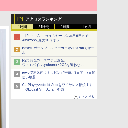
アクセスランキング
1時間
24時間
1週間
1カ月
「iPhone Air」タイムセールは本日6日まで、
Amazonで最大26％オフ
BoseのポータブルスピーカーがAmazonでセー
ル
[石野純也の「スマホとお金」]
ワイモバイルはahamo 40GBを追わない――単
身向け「超おトク割」の安さと1年限定の注意
povoで連休向けトッピング発売、3日間・7日間
点
使い放題
CarPlayやAndroid Autoをワイヤレス接続する
「Ottocast Mini Aura」発売
もっと見る