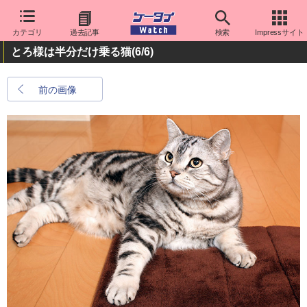
カテゴリ
過去記事
検索
Impressサイト
とろ様は半分だけ乗る猫
(6/6)
前の画像