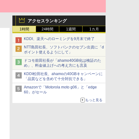
アクセスランキング
1時間
24時間
1週間
1カ月
KDDI、楽天へのローミングを9月末で終了
NTT島田社長、ソフトバンクのセブン出資に「d
ポイント使えるようにして」
ドコモ前田社長が「ahamo40GB化は検証のた
め」、料金値上げへの考え方にも言及
KDDI松田社長、ahamoの40GBキャンペーンに
「品質などを含めて十分対抗できる」
Amazonで「Motorola moto g06」と「edge
60」がセール
もっと見る