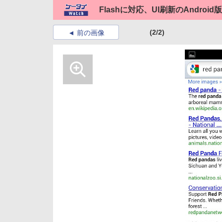
Flashに対応、UI刷新のAndroid版
(2/2)
前の画像