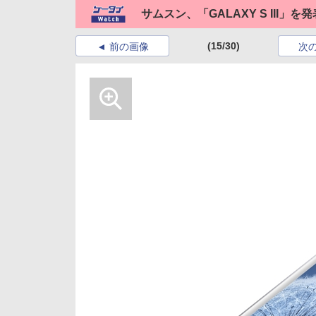
サムスン、「GALAXY S III」を発
(15/30)
前の画像
次