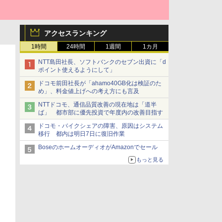
アクセスランキング
1時間
24時間
1週間
1カ月
NTT島田社長、ソフトバンクのセブン出資に「d
ポイント使えるようにして」
ドコモ前田社長が「ahamo40GB化は検証のた
め」、料金値上げへの考え方にも言及
NTTドコモ、通信品質改善の現在地は「道半
ば」 都市部に優先投資で年度内の改善目指す
ドコモ・バイクシェアの障害、原因はシステム
移行 都内は明日7日に復旧作業
BoseのホームオーディオがAmazonでセール
もっと見る