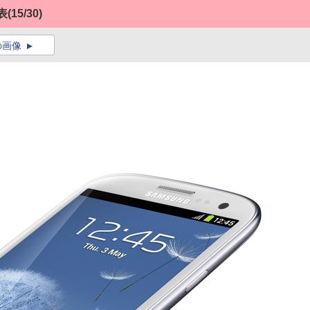
表
(15/30)
の画像