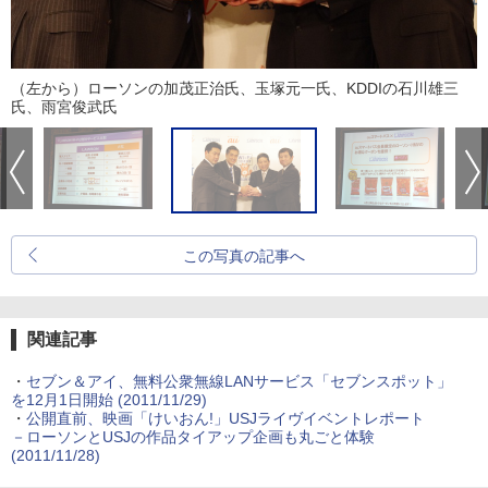
（左から）ローソンの加茂正治氏、玉塚元一氏、KDDIの石川雄三
氏、雨宮俊武氏
この写真の記事へ
関連記事
・
セブン＆アイ、無料公衆無線LANサービス「セブンスポット」
を12月1日開始
(2011/11/29)
・
公開直前、映画「けいおん!」USJライヴイベントレポート
－ローソンとUSJの作品タイアップ企画も丸ごと体験
(2011/11/28)