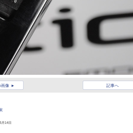
の画像
記事へ
末
年5月14日