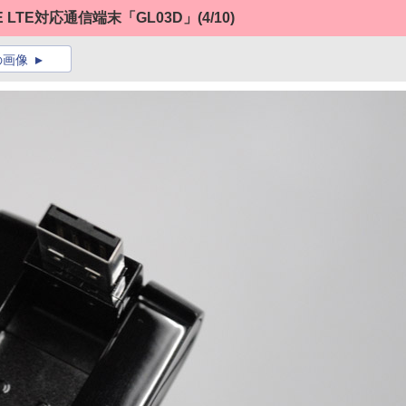
 LTE対応通信端末「GL03D」
(4/10)
の画像