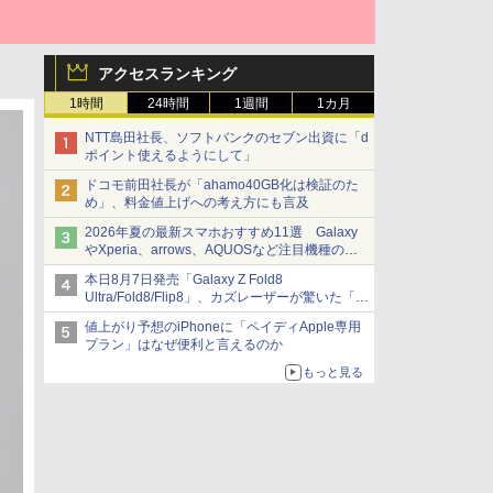
アクセスランキング
1時間
24時間
1週間
1カ月
NTT島田社長、ソフトバンクのセブン出資に「d
ポイント使えるようにして」
ドコモ前田社長が「ahamo40GB化は検証のた
め」、料金値上げへの考え方にも言及
2026年夏の最新スマホおすすめ11選 Galaxy
やXperia、arrows、AQUOSなど注目機種の特
徴は
本日8月7日発売「Galaxy Z Fold8
Ultra/Fold8/Flip8」、カズレーザーが驚いた「そ
ば屋のメニュー並みの薄さ」
値上がり予想のiPhoneに「ペイディApple専用
プラン」はなぜ便利と言えるのか
もっと見る