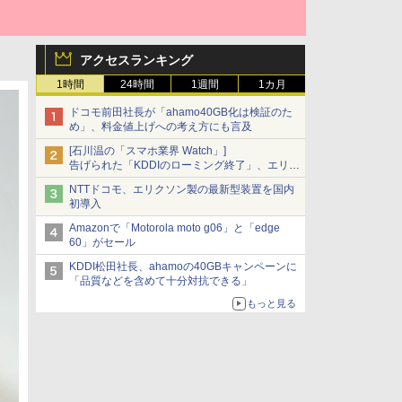
アクセスランキング
1時間
24時間
1週間
1カ月
ドコモ前田社長が「ahamo40GB化は検証のた
め」、料金値上げへの考え方にも言及
[石川温の「スマホ業界 Watch」]
告げられた「KDDIのローミング終了」、エリア
マップの落とし穴と楽天モバイルの課題
NTTドコモ、エリクソン製の最新型装置を国内
初導入
Amazonで「Motorola moto g06」と「edge
60」がセール
KDDI松田社長、ahamoの40GBキャンペーンに
「品質などを含めて十分対抗できる」
もっと見る