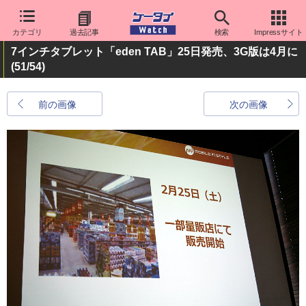
カテゴリ
過去記事
検索
Impressサイト
7インチタブレット「eden TAB」25日発売、3G版は4月に
(51/54)
前の画像
次の画像