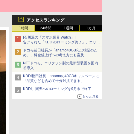
アクセスランキング
1時間
24時間
1週間
1カ月
[石川温の「スマホ業界 Watch」]
告げられた「KDDIのローミング終了」、エリア
マップの落とし穴と楽天モバイルの課題
ドコモ前田社長が「ahamo40GB化は検証のた
め」、料金値上げへの考え方にも言及
NTTドコモ、エリクソン製の最新型装置を国内
初導入
KDDI松田社長、ahamoの40GBキャンペーンに
「品質などを含めて十分対抗できる」
KDDI、楽天へのローミングを9月末で終了
もっと見る