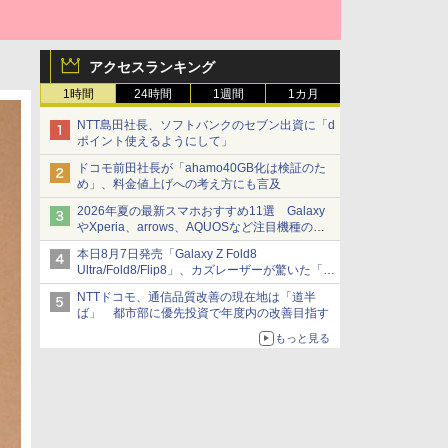
アクセスランキング
1時間
24時間
1週間
1カ月
NTT島田社長、ソフトバンクのセブン出資に「d
ポイント使えるようにして」
ドコモ前田社長が「ahamo40GB化は検証のた
め」、料金値上げへの考え方にも言及
2026年夏の最新スマホおすすめ11選 Galaxy
やXperia、arrows、AQUOSなど注目機種の特
徴は
本日8月7日発売「Galaxy Z Fold8
Ultra/Fold8/Flip8」、カズレーザーが驚いた「そ
ば屋のメニュー並みの薄さ」
NTTドコモ、通信品質改善の現在地は「道半
ば」 都市部に優先投資で年度内の改善目指す
もっと見る