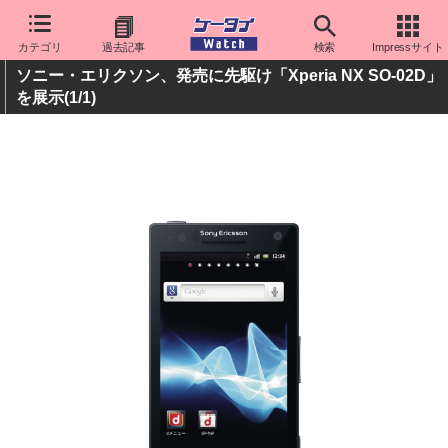
カテゴリ
過去記事
検索
Impressサイト
ソニー・エリクソン、発売に先駆け「Xperia NX SO-02D」
を展示
(1/1)