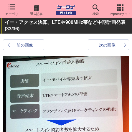
カテゴリ
過去記事
検索
Impressサイト
イー・アクセス決算、LTEや900MHz帯など中期計画発表
(33/36)
前の画像
次の画像