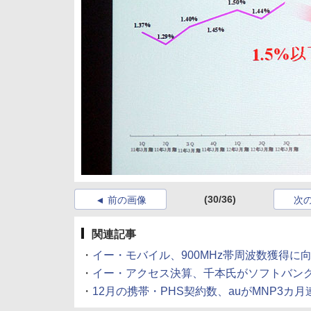
(30/36)
前の画像
次
関連記事
・
イー・モバイル、900MHz帯周波数獲得に
・
イー・アクセス決算、千本氏がソフトバン
・
12月の携帯・PHS契約数、auがMNP3カ