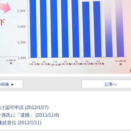
の画像
記事へ
向け認可申請
(2012/1/27)
ク孫氏に「遺憾」
(2011/11/4)
月連続首位
(2012/1/11)