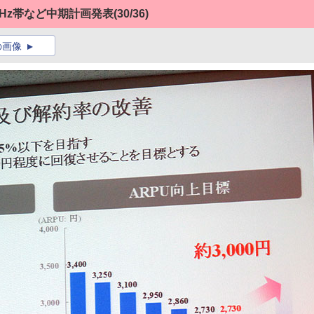
MHz帯など中期計画発表
(30/36)
の画像