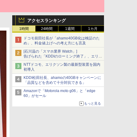
アクセスランキング
1時間
24時間
1週間
1カ月
ドコモ前田社長が「ahamo40GB化は検証のた
め」、料金値上げへの考え方にも言及
[石川温の「スマホ業界 Watch」]
告げられた「KDDIのローミング終了」、エリア
マップの落とし穴と楽天モバイルの課題
NTTドコモ、エリクソン製の最新型装置を国内
初導入
KDDI松田社長、ahamoの40GBキャンペーンに
「品質などを含めて十分対抗できる」
Amazonで「Motorola moto g06」と「edge
60」がセール
もっと見る