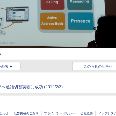
る
の画像
この写真の記事へ
MAへ通話切替実験に成功
(2012/2/3)
合わせ
広告掲載のご案内
プライバシーポリシー
会社概要
インプレス