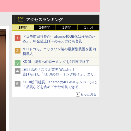
アクセスランキング
1時間
24時間
1週間
1カ月
ドコモ前田社長が「ahamo40GB化は検証のた
め」、料金値上げへの考え方にも言及
NTTドコモ、エリクソン製の最新型装置を国内
初導入
KDDI、楽天へのローミングを9月末で終了
[石川温の「スマホ業界 Watch」]
告げられた「KDDIのローミング終了」、エリア
マップの落とし穴と楽天モバイルの課題
KDDI松田社長、ahamoの40GBキャンペーンに
「品質などを含めて十分対抗できる」
もっと見る