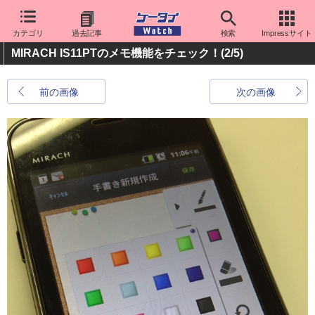
カテゴリ
過去記事
検索
Impressサイト
MIRACH IS11PTのメモ機能をチェック！
(2/5)
前の画像
次の画像