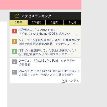
アクセスランキング
1時間
24時間
1週間
1カ月
[石野純也の「スマホとお金」]
ワイモバイルはahamo 40GBを追わない――単
身向け「超おトク割」の安さと1年限定の注意
シャープ「AQUOS wish6」発表、120Hz対応大
点
画面や迷惑電話対策AI搭載、まずはソフトバン
クの法人向け
[本日の一品]期待していた以上に便利だった！
折り曲げ自在のシリコン製スマホスタンド
グーグル、「Pixel 11 Pro Fold」をチラ見せ
13日発表
[みんなのケータイ]OPPO Find X9 Ultraでロンド
ンを撮ってきた。作例とともに魅力を紹介
もっと見る