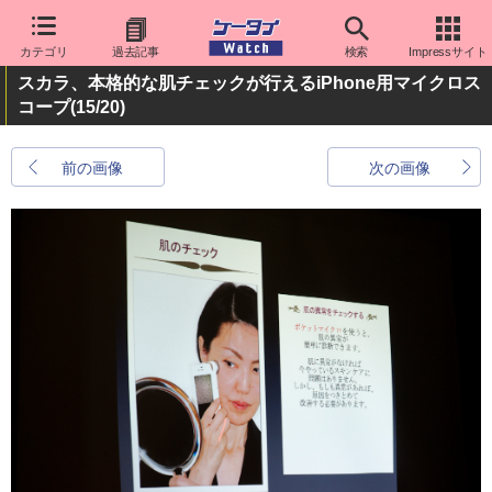
カテゴリ
過去記事
検索
Impressサイト
スカラ、本格的な肌チェックが行えるiPhone用マイクロス
コープ
(15/20)
前の画像
次の画像