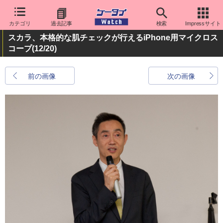
カテゴリ
過去記事
検索
Impressサイト
スカラ、本格的な肌チェックが行えるiPhone用マイクロス
コープ
(12/20)
前の画像
次の画像