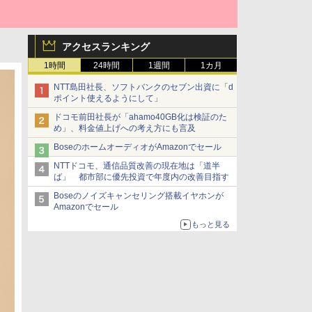
アクセスランキング
1時間
24時間
1週間
1カ月
NTT島田社長、ソフトバンクのセブン出資に「d
ポイント使えるようにして」
ドコモ前田社長が「ahamo40GB化は検証のた
め」、料金値上げへの考え方にも言及
BoseのホームオーディオがAmazonでセール
NTTドコモ、通信品質改善の現在地は「道半
ば」 都市部に優先投資で年度内の改善目指す
Boseのノイズキャンセリング搭載イヤホンが
Amazonでセール
もっと見る