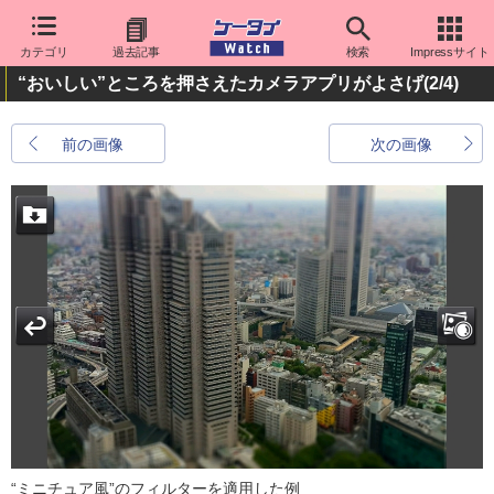
カテゴリ
過去記事
検索
Impressサイト
“おいしい”ところを押さえたカメラアプリがよさげ
(2/4)
前の画像
次の画像
“ミニチュア風”のフィルターを適用した例