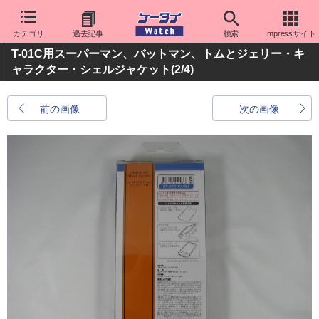
カテゴリ
過去記事
検索
Impressサイト
T-01C用スーパーマン、バットマン、トムとジェリー・キ
ャラクター・シェルジャケット
(2/4)
前の画像
次の画像