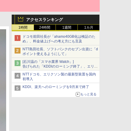
アクセスランキング
1時間
24時間
1週間
1カ月
ドコモ前田社長が「ahamo40GB化は検証のた
め」、料金値上げへの考え方にも言及
NTT島田社長、ソフトバンクのセブン出資に「d
ポイント使えるようにして」
[石川温の「スマホ業界 Watch」]
告げられた「KDDIのローミング終了」、エリア
マップの落とし穴と楽天モバイルの課題
NTTドコモ、エリクソン製の最新型装置を国内
初導入
KDDI、楽天へのローミングを9月末で終了
もっと見る