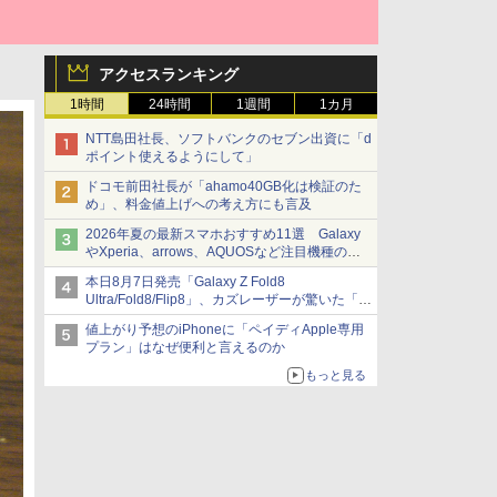
アクセスランキング
1時間
24時間
1週間
1カ月
NTT島田社長、ソフトバンクのセブン出資に「d
ポイント使えるようにして」
ドコモ前田社長が「ahamo40GB化は検証のた
め」、料金値上げへの考え方にも言及
2026年夏の最新スマホおすすめ11選 Galaxy
やXperia、arrows、AQUOSなど注目機種の特
徴は
本日8月7日発売「Galaxy Z Fold8
Ultra/Fold8/Flip8」、カズレーザーが驚いた「そ
ば屋のメニュー並みの薄さ」
値上がり予想のiPhoneに「ペイディApple専用
プラン」はなぜ便利と言えるのか
もっと見る