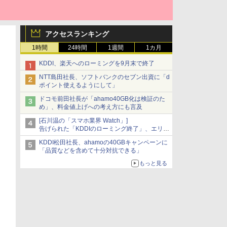
アクセスランキング
1時間
24時間
1週間
1カ月
KDDI、楽天へのローミングを9月末で終了
NTT島田社長、ソフトバンクのセブン出資に「d
ポイント使えるようにして」
ドコモ前田社長が「ahamo40GB化は検証のた
め」、料金値上げへの考え方にも言及
[石川温の「スマホ業界 Watch」]
告げられた「KDDIのローミング終了」、エリア
マップの落とし穴と楽天モバイルの課題
KDDI松田社長、ahamoの40GBキャンペーンに
「品質などを含めて十分対抗できる」
もっと見る