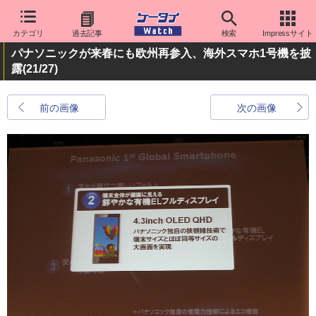
カテゴリ
過去記事
検索
Impressサイト
パナソニックが来春にも欧州再参入、海外スマホ1号機を披
露
(21/27)
前の画像
次の画像