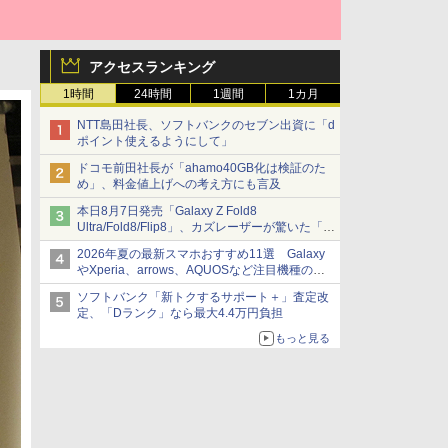
アクセスランキング
1時間
24時間
1週間
1カ月
NTT島田社長、ソフトバンクのセブン出資に「d
ポイント使えるようにして」
ドコモ前田社長が「ahamo40GB化は検証のた
め」、料金値上げへの考え方にも言及
本日8月7日発売「Galaxy Z Fold8
Ultra/Fold8/Flip8」、カズレーザーが驚いた「そ
ば屋のメニュー並みの薄さ」
2026年夏の最新スマホおすすめ11選 Galaxy
やXperia、arrows、AQUOSなど注目機種の特
徴は
ソフトバンク「新トクするサポート＋」査定改
定、「Dランク」なら最大4.4万円負担
もっと見る