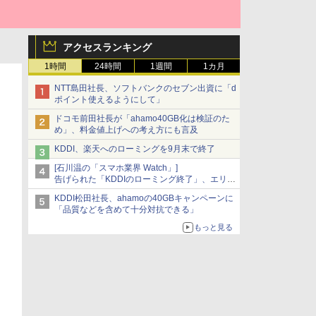
アクセスランキング
1時間
24時間
1週間
1カ月
NTT島田社長、ソフトバンクのセブン出資に「d
ポイント使えるようにして」
ドコモ前田社長が「ahamo40GB化は検証のた
め」、料金値上げへの考え方にも言及
KDDI、楽天へのローミングを9月末で終了
[石川温の「スマホ業界 Watch」]
告げられた「KDDIのローミング終了」、エリア
マップの落とし穴と楽天モバイルの課題
KDDI松田社長、ahamoの40GBキャンペーンに
「品質などを含めて十分対抗できる」
もっと見る