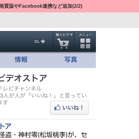
質版やFacebook連携など追加
(2/2)