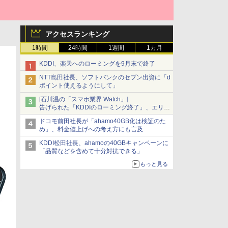
アクセスランキング
1時間
24時間
1週間
1カ月
KDDI、楽天へのローミングを9月末で終了
NTT島田社長、ソフトバンクのセブン出資に「d
ポイント使えるようにして」
[石川温の「スマホ業界 Watch」]
告げられた「KDDIのローミング終了」、エリア
マップの落とし穴と楽天モバイルの課題
ドコモ前田社長が「ahamo40GB化は検証のた
め」、料金値上げへの考え方にも言及
KDDI松田社長、ahamoの40GBキャンペーンに
「品質などを含めて十分対抗できる」
もっと見る