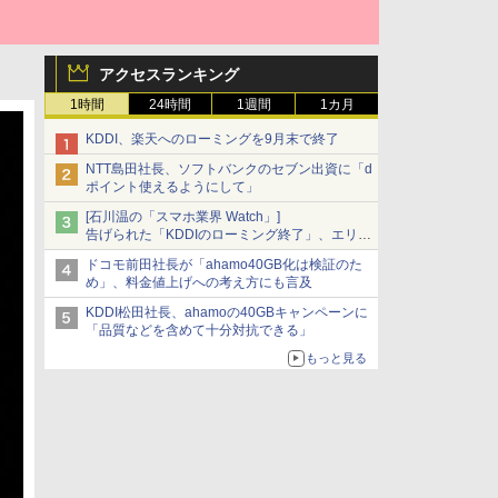
アクセスランキング
1時間
24時間
1週間
1カ月
KDDI、楽天へのローミングを9月末で終了
NTT島田社長、ソフトバンクのセブン出資に「d
ポイント使えるようにして」
[石川温の「スマホ業界 Watch」]
告げられた「KDDIのローミング終了」、エリア
マップの落とし穴と楽天モバイルの課題
ドコモ前田社長が「ahamo40GB化は検証のた
め」、料金値上げへの考え方にも言及
KDDI松田社長、ahamoの40GBキャンペーンに
「品質などを含めて十分対抗できる」
もっと見る