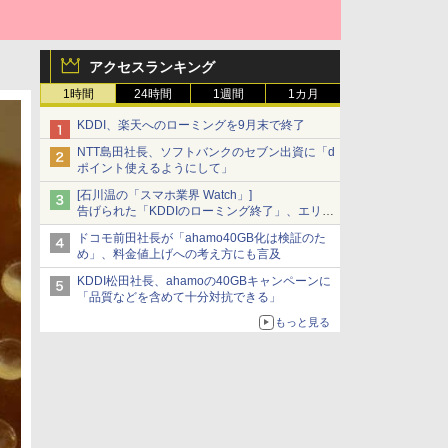
アクセスランキング
1時間
24時間
1週間
1カ月
KDDI、楽天へのローミングを9月末で終了
NTT島田社長、ソフトバンクのセブン出資に「d
ポイント使えるようにして」
[石川温の「スマホ業界 Watch」]
告げられた「KDDIのローミング終了」、エリア
マップの落とし穴と楽天モバイルの課題
ドコモ前田社長が「ahamo40GB化は検証のた
め」、料金値上げへの考え方にも言及
KDDI松田社長、ahamoの40GBキャンペーンに
「品質などを含めて十分対抗できる」
もっと見る