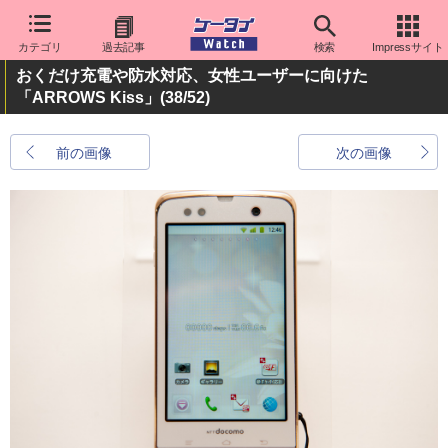
カテゴリ
過去記事
検索
Impressサイト
おくだけ充電や防水対応、女性ユーザーに向けた
「ARROWS Kiss」
(38/52)
前の画像
次の画像